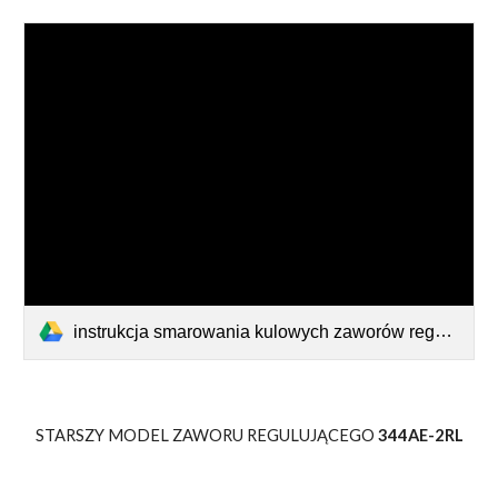
instrukcja smarowania kulowych zaworów regulujących teejet z MAINTENANCE Of Ball Valves.pdf
STARSZY MODEL ZAWORU REGULUJĄCEGO
344AE-2RL