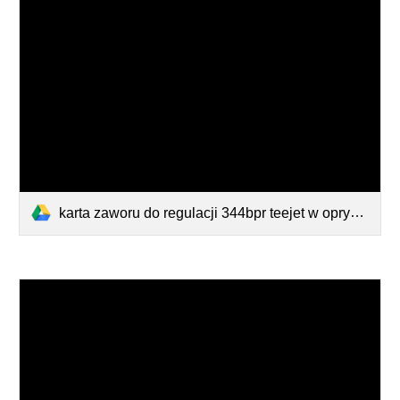
karta zaworu do regulacji 344bpr teejet w opryskiwaczu z silnikiem 50996 -kula 23483 -teflon 20103.pdf