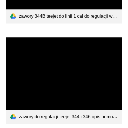
zawory 344B teejet do linii 1 cal do regulacji w opryskiwaczu kula R i RL w dwudrogowych i PR w 3 drogowym hi.pdf
zawory do regulacji teejet 344 i 346 opis pomocny do zamawiania.pdf