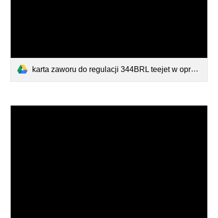
karta zaworu do regulacji 344BRL teejet w opryskiwaczu z silnikiem 50516-kula 22259 lub 38441-teflony 20103.pdf