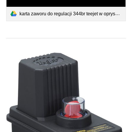
karta zaworu do regulacji 344br teejet w opryskiwaczu z silnikiem 50516 -kule 20106 lub 20109 lub 4551-teflon 20103.pdf