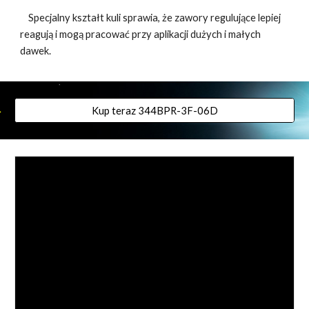
Specjalny kształt kuli sprawia, że zawory regulujące lepiej
reagują i mogą pracować przy aplikacji dużych i małych
dawek.
Kup teraz 344BPR-3F-06D