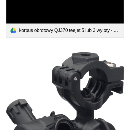
korpus obrotowy QJ370 teejet 5 lub 3 wyloty - do belki opryskowej.pdf