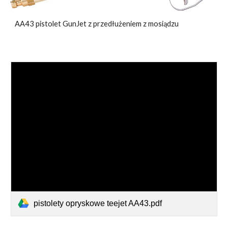
AA43 pistolet GunJet z przedłużeniem z mosiądzu
pistolety opryskowe teejet AA43.pdf