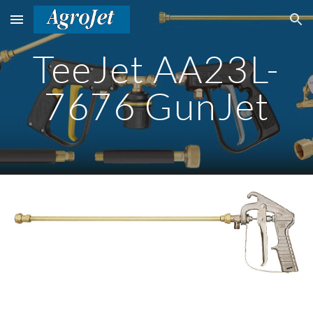
Skip to main content
Skip to navigation
TeeJet AA23L-
7676
GunJet