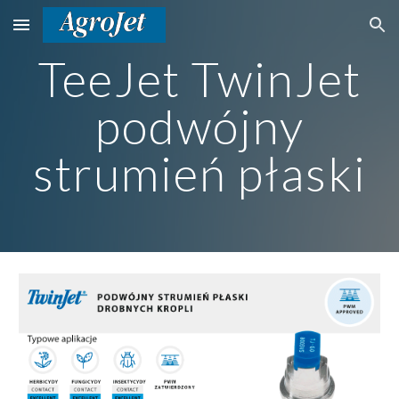
Skip to main content
Skip to navigation
TeeJet TwinJet
podwójny
strumień płaski