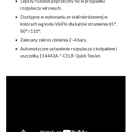
Lepszy rozdział poprzeczny niż w przypadku
rozpylaczy wirowych.
Dostępne w wykonaniu ze stali nierdzewnej w
kolorach wg kodu VisiFlo dla kątów strumienia 65°,
80° i 110°.
Zalecany zakres ciśnienia 2–4 bary.
Automatyczne ustawienie rozpylacza z kołpakiem i
uszczelką
114443A-*-CELR
Quick TeeJet.