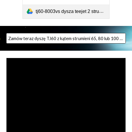
tj60-8003vs dysza teejet 2 strumieniowa ze stali nierdzewnej.pdf
Zamów teraz dyszę TJ60 z kątem strumieni 65, 80 lub 100 stopni