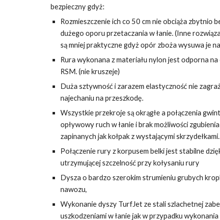
bezpieczny gdyż:
Rozmieszczenie ich co 50 cm nie obciąża zbytnio be
dużego oporu przetaczania w łanie. (Inne rozwiąza
są mniej praktyczne gdyż opór zboża wysuwa je na
Rura wykonana z materiału nylon jest odporna n
RSM. (nie kruszeje)
Duża sztywność i zarazem elastyczność nie zagraż
najechaniu na przeszkodę.
Wszystkie przekroje są okrągłe a połączenia gwin
opływowy ruch w łanie i brak możliwości zgubienia
zapinanych jak kołpak z wystającymi skrzydełkami.
Połączenie rury z korpusem belki jest stabilne dzię
utrzymującej szczelność przy kołysaniu rury
Dysza o bardzo szerokim strumieniu grubych kropl
nawozu,
Wykonanie dyszy TurfJet ze stali szlachetnej zab
uszkodzeniami w łanie jak w przypadku wykonani