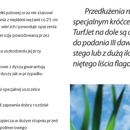
lki polowej oraz nie stanowi
nia z miękkimi wężami co 25 cm
 wierzch i powoduje oparzenia
a erozję powodowaną przez
a uszkodzeniu jej przy
towe z dyszą gwarantują
 dyszy jak w przypadku
ki specjalnej uszczelce
i zapewnia dobry rozdział
ezpiecza w dużym stopniu przed
a polimerowego