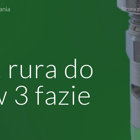
ania
Strona 
ip to main content
Skip to navigat
 rura do
 3 fazie