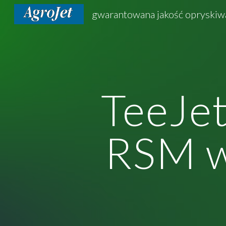
gwarantowana jakość opryskiw
Sk
TeeJet
RSM w