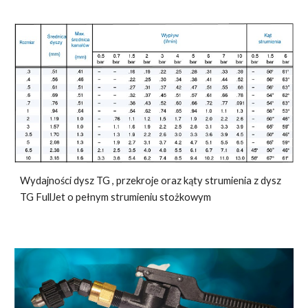
W
ydajności dysz TG
,
przekroj
e
oraz kąt
y
strumienia
z dysz
TG FullJet o pełnym strumieniu stożkowym