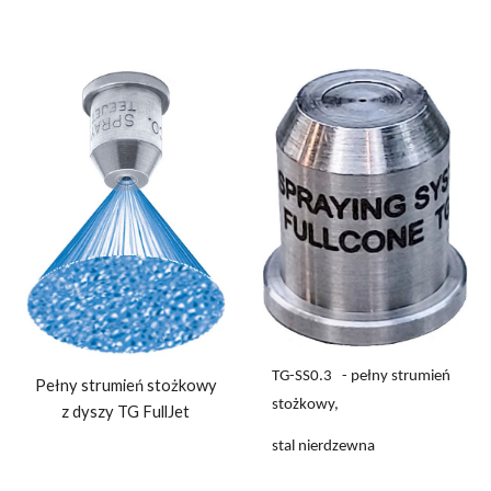
TG-SS0.3 - p
ełny strumień
Pełny strumień stożkowy
stożkowy,
z dyszy TG FullJet
stal nierdzewna