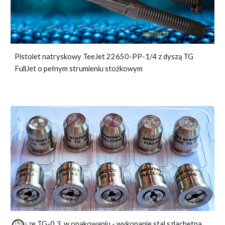
Pistolet natryskowy TeeJet 22650-PP-1/4 z dyszą TG
FullJet o pełnym strumieniu stożkowym
Dysze TG-0.3 w opakowaniu - wykonanie stal szlachetna