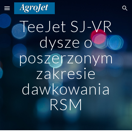
Skip to main content
Skip to navigation
TeeJet SJ-VR
dysze o
poszerzonym
zakresie
dawkowania
RSM