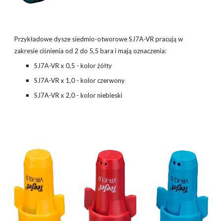
Przykładowe dysze siedmio-otworowe SJ7A-VR pracują w
zakresie ciśnienia od 2 do 5,5 bara i mają oznaczenia:
SJ7A-VR x 0,5 - kolor żółty
SJ7A-VR x 1,0 - kolor czerwony
SJ7A-VR x 2,0 - kolor niebieski