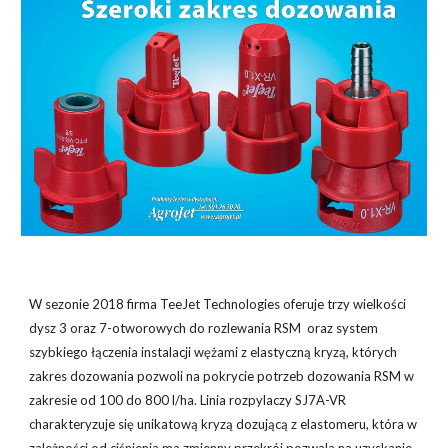
W sezonie 2018 firma TeeJet Technologies oferuje trzy wielkości
dysz 3 oraz 7-otworowych do rozlewania RSM oraz system
szybkiego łączenia instalacji wężami z elastyczną kryzą, których
zakres dozowania pozwoli na pokrycie potrzeb dozowania RSM w
zakresie od 100 do 800 l/ha. Linia rozpylaczy SJ7A-VR
charakteryzuje się unikatową kryzą dozującą z elastomeru, która w
zależności od ciśnienia ma zmienny przekrój pozwala na uzyskanie