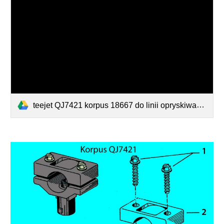
teejet QJ7421 korpus 18667 do linii opryskiwania - ciecz w rurach poprawiony rys z wymiarem.pdf