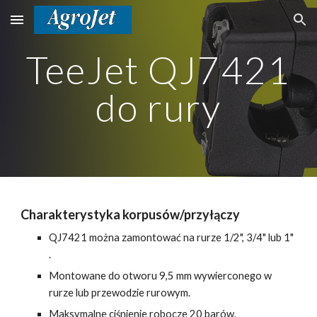
Skip to main content
Skip to navigation
TeeJet QJ7421
do rury
Charakterystyka korpusów/przyłączy
QJ7421 m
ożna zamontować na rurze 1/2", 3/4" lub 1"
.
Montowane do otworu 9,5 mm wywierconego w
rurze lub przewodzie rurowym.
Maksymalne ciśnienie robocze 20 barów.