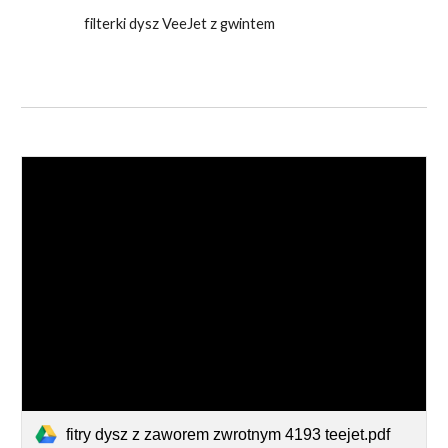
filterki dysz VeeJet z gwintem
fitry dysz z zaworem zwrotnym 4193 teejet.pdf