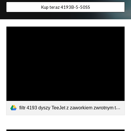
Kup teraz 4193B-5-50SS
filtr 4193 dyszy TeeJet z zaworkiem zwrotnym typ 4193B.pdf