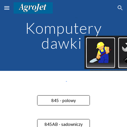
Skip to main content
Skip to navigation
Komputery
dawki
845 - polowy
845AB - sadowniczy