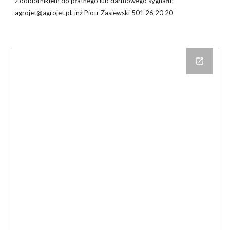
z odbiornikiem do płatnego lub darmowego sygnału:
agrojet@agrojet.pl, inż Piotr Zasiewski 501 26 20 20