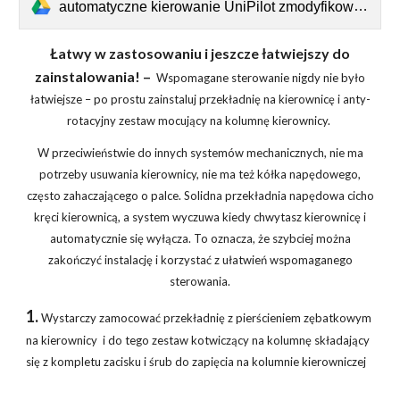
automatyczne kierowanie UniPilot zmodyfikowana ulotka TeeJet 98-01559-PL dla agrojet_pl.pdf
Łatwy w zastosowaniu i jeszcze łatwiejszy do
zainstalowania! –
Wspomagane sterowanie nigdy nie było
łatwiejsze – po prostu zainstaluj przekładnię na kierownicę i anty-
rotacyjny zestaw mocujący na kolumnę kierownicy.
W przeciwieństwie do innych systemów mechanicznych, nie ma
potrzeby usuwania kierownicy, nie ma też kółka napędowego,
często zahaczającego o palce. Solidna przekładnia napędowa cicho
kręci kierownicą, a system wyczuwa kiedy chwytasz kierownicę i
automatycznie się wyłącza. To oznacza, że szybciej można
zakończyć instalację i korzystać z ułatwień wspomaganego
sterowania.
1.
Wystarczy zamocować przekładnię z pierścieniem zębatkowym
na kierownicy i do tego zestaw kotwiczący na kolumnę składający
się z kompletu zacisku i śrub do zapięcia na kolumnie kierowniczej