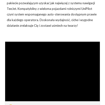
pakiecie pozwalającym uzyskać jak najwięcej z systemu nawigacji
TeeJet. Kompatybilny z wieloma pojazdami rolniczymi UniPilot
czyni system wspomaganego auto-sterowania dostępnym prawie
dla każdego operatora. Doskonała wydajność, ciche i wygodne
działanie zrelaksuje Cię i zostawi uśmiech na twarzy!