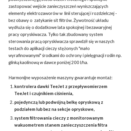
zastopować wejście zanieczyszczeń wyniszczających
elementy elektrozaworów w linii sterującej i rozdzielczej -
bez obawy o zatykanie sit filtrów. Żywotność układu
wydłuża się o dodatkowe lata spokojnej i bezawaryjnej
pracy opryskiwacza. Tylko tak zbudowany system
sterowania pracą opryskiwacza sprawdził się w naszych
testach do aplikacji cieczy stężonych "mało
wyrafinowanymi" środkami do ochrony i pielęgnacji roślin np.
glinką kaolinową w dawce poniżej 200 l/ha
.
Harmonijne wyposażenie maszyny gwarantuje montaż:
kontrolera dawki TeeJet z przepływomierzem
TeeJet i czujnikiem ciśnienia,
pojedynczą lub podwójną belkę opryskową z
podziałem lub bez na sekcje opryskowe,
system filtrowania cieczy z monitorowanym
wakuometrem stanem zanieczyszczenia filtra