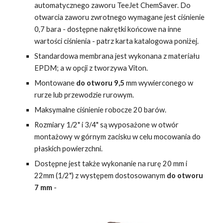
automatycznego zaworu TeeJet ChemSaver. Do
otwarcia zaworu zwrotnego wymagane jest ciśnienie
0,7 bara -
dostępne nakrętki końcowe na inne
wartości ciśnienia - patrz karta katalogowa poniżej
.
Standardowa membrana jest wykonana z materiału
EPDM; a w opcji z tworzywa Viton.
Montowane
do otworu
9,5
mm wywierconego w
rurze lub przewodzie rurowym.
Maksymalne ciśnienie robocze 20 barów.
Rozmiary 1/2" i 3/4" są wyposażone w otwór
montażowy w górnym zacisku w celu mocowania do
płaskich powierzchni.
Dostępne jest także wykonanie na rurę 20 mm i
22mm (1/2") z występem dostosowanym
do otworu
7 mm
-