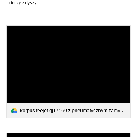
cieczy z dyszy
korpus teejet qj17560 z pneumatycznym zamykaniem wylotu cieczy do linii natryskiwania zaworem 56720 air chemsaver.pdf