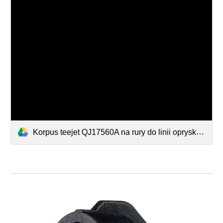
Korpus teejet QJ17560A na rury do linii opryskiwania.pdf