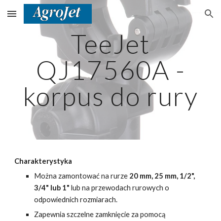
Skip to main content
Skip to navigation
TeeJet
QJ17560A -
korpus do rury
Charakterystyka
Można zamontować na rurze
20 mm, 25 mm, 1/2",
3/4" lub 1"
lub na przewodach rurowych o
odpowiednich rozmiarach.
Zapewnia szczelne zamknięcie za pomocą